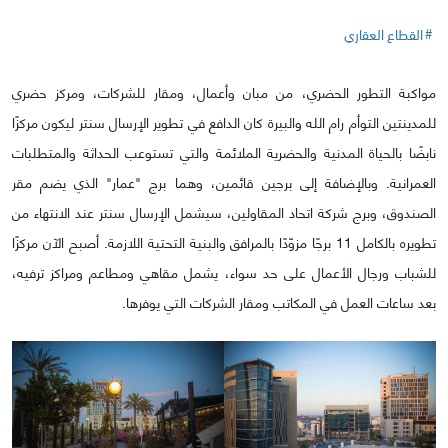
القطاع العقاري
مواكبة التطور الحضري، من مبان وأعمال، ومقار للشركات، ومركز حضري
للمدينتين التوأم رام الله والبيرة كان الدافع في تطوير الإرسال سنتر ليكون مركزًا
نابضًا بالحياة المدنية والحضرية الملائمة والتي تستوعب الحداثة والمتطلبات
العمرانية. وبالإضافة إلى برجين قائمين، وهما برج "عمار" الذي يضم مقر
الصندوق، وبرج شركة اتحاد المقاولين، سيشمل الإرسال سنتر عند الانتهاء من
تطويره بالكامل 11 برجًا مزوّدًا بالمرافق والبنية التحتية اللازمة. أصبح الآن مركزًا
للشباب ورجال الأعمال على حد سواء، يشمل مقاهي ومطاعم ومراكز ترفيه،
بعد ساعات العمل في المكاتب ومقار الشركات التي يوفرها.